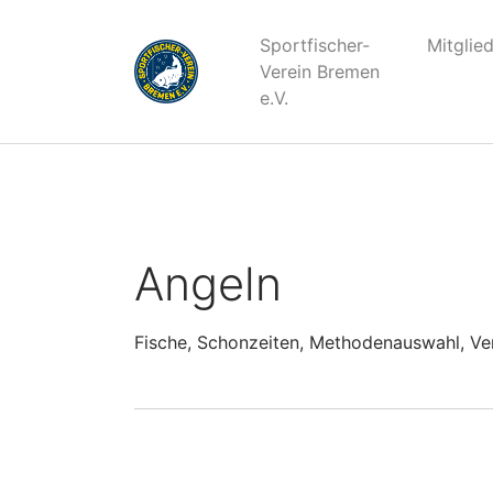
Notice
: Die Funktion WP_Scripts::add wurde
fehlerhaft
aufg
Sportfischer-
Mitglie
Informationen:
Debugging in WordPress (engl.)
. (Diese Mel
Verein Bremen
e.V.
Angeln
Fische, Schonzeiten, Methodenauswahl, Ve