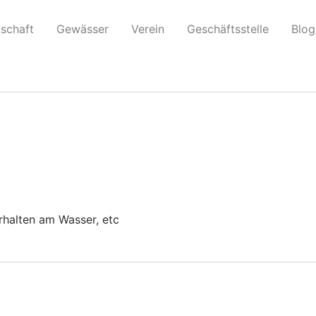
erufen. Das Skript mit dem Handle „swb_wp-scroll“ wurde mi
dschaft
Gewässer
Verein
Geschäftsstelle
Blog
dung wurde in Version 6.9.1 hinzugefügt.) in
/mnt/webserve
rhalten am Wasser, etc