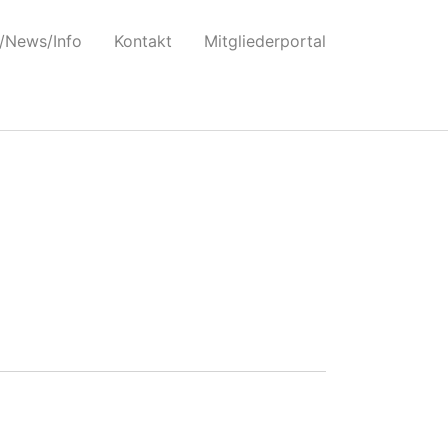
t nicht registrierten Abhängigkeiten eingereiht: . Weitere
/News/Info
Kontakt
Mitgliederportal
r/hosts/sfv/wp-includes/functions.php
on line
6170