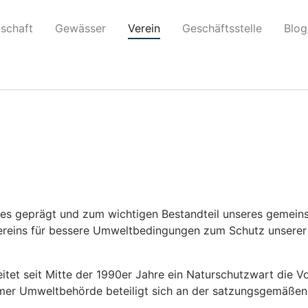
erufen. Das Skript mit dem Handle „swb_wp-scroll“ wurde mi
dschaft
Gewässer
Verein
Geschäftsstelle
Blog
dung wurde in Version 6.9.1 hinzugefügt.) in
/mnt/webserve
es geprägt und zum wichtigen Bestandteil unseres gemeinsc
Vereins für bessere Umweltbedingungen zum Schutz unserer
itet seit Mitte der 1990er Jahre ein Naturschutzwart die Vor
r Umweltbehörde beteiligt sich an der satzungsgemäßen 