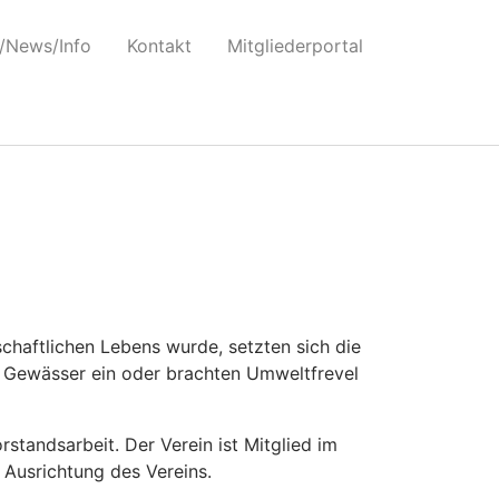
t nicht registrierten Abhängigkeiten eingereiht: . Weitere
/News/Info
Kontakt
Mitgliederportal
r/hosts/sfv/wp-includes/functions.php
on line
6170
haftlichen Lebens wurde, setzten sich die
 Gewässer ein oder brachten Umweltfrevel
standsarbeit. Der Verein ist Mitglied im
Ausrichtung des Vereins.