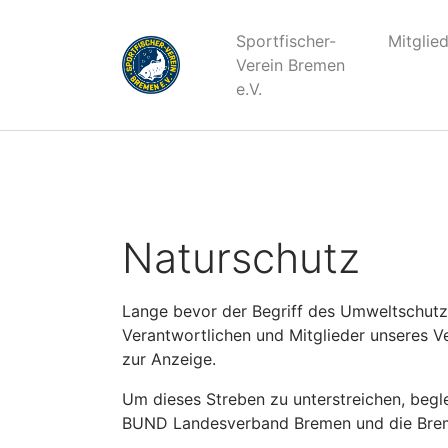
Notice
: Die Funktion WP_Scripts::add wurde
fehlerhaft
aufg
Sportfischer-
Mitglie
Informationen:
Debugging in WordPress (engl.)
. (Diese Mel
Verein Bremen
e.V.
Naturschutz
Lange bevor der Begriff des Umweltschutz
Verantwortlichen und Mitglieder unseres 
zur Anzeige.
Um dieses Streben zu unterstreichen, begle
BUND Landesverband Bremen und die Breme