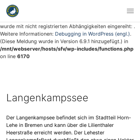
Notice
: Die Funktion WP_Scripts::add wurde
fehlerhaft
aufgerufen. Das Skript mit dem Handle „swb_wp-scroll“
wurde mit nicht registrierten Abhängigkeiten eingereiht: .
Weitere Informationen:
Debugging in WordPress (engl.)
.
(Diese Meldung wurde in Version 6.9.1 hinzugefügt.) in
/mnt/webserver/hosts/sfv/wp-includes/functions.php
on line
6170
Langenkampssee
Der Langenkampsee befindet sich im Stadtteil Horn-
Lehe in Bremen und kann über die Lilienthaler
Heerstraße erreicht werden. Der Lehester