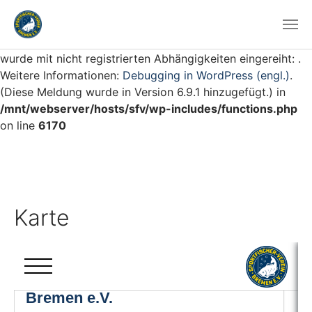
Notice
: Die Funktion WP_Scripts::add wurde
fehlerhaft
aufgerufen. Das Skript mit dem Handle „swb_wp-scroll“
wurde mit nicht registrierten Abhängigkeiten eingereiht: .
Weitere Informationen:
Debugging in WordPress (engl.)
.
(Diese Meldung wurde in Version 6.9.1 hinzugefügt.) in
/mnt/webserver/hosts/sfv/wp-includes/functions.php
on line
6170
Karte