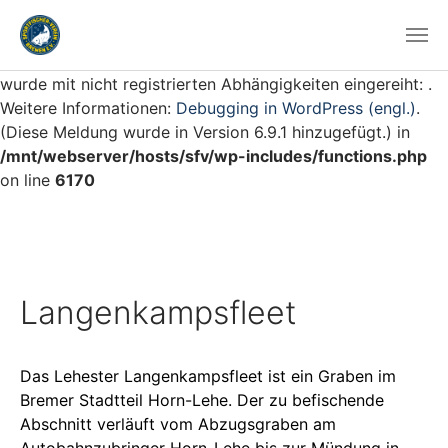
Notice
: Die Funktion WP_Scripts::add wurde
fehlerhaft
aufgerufen. Das Skript mit dem Handle „swb_wp-scroll“
wurde mit nicht registrierten Abhängigkeiten eingereiht: .
Weitere Informationen:
Debugging in WordPress (engl.)
.
(Diese Meldung wurde in Version 6.9.1 hinzugefügt.) in
/mnt/webserver/hosts/sfv/wp-includes/functions.php
on line
6170
Langenkampsfleet
Das Lehester Langenkampsfleet ist ein Graben im
Bremer Stadtteil Horn-Lehe. Der zu befischende
Abschnitt verläuft vom Abzugsgraben am